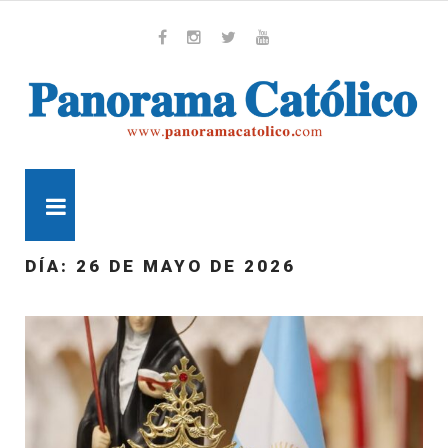
Skip
to
content
Whatsapp
Facebook
Instagram
Twitter
Youtube
MENU
DÍA:
26 DE MAYO DE 2026