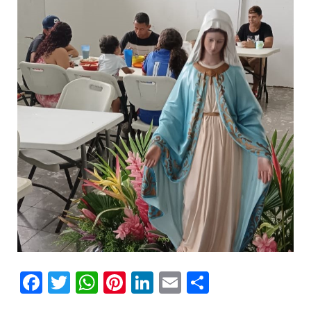
Facebook
Twitter
WhatsApp
Pinterest
LinkedIn
Email
Comparti