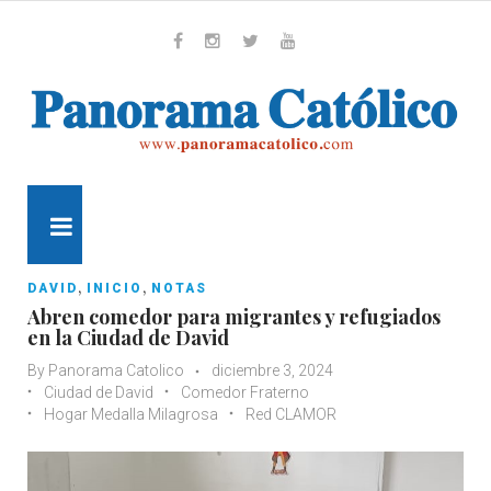
Skip
to
content
Whatsapp
Facebook
Instagram
Twitter
Youtube
MENU
,
,
DAVID
INICIO
NOTAS
Abren comedor para migrantes y refugiados
en la Ciudad de David
By
Panorama Catolico
diciembre 3, 2024
Ciudad de David
Comedor Fraterno
Hogar Medalla Milagrosa
Red CLAMOR