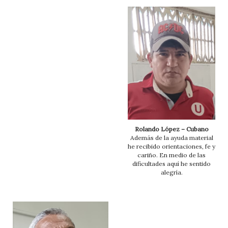
Rolando López – Cubano
Además de la ayuda material
he recibido orientaciones, fe y
cariño. En medio de las
dificultades aquí he sentido
alegría.