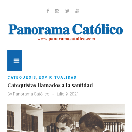
Skip
to
content
Whatsapp
Facebook
Instagram
Twitter
Youtube
MENU
,
CATEQUESIS
ESPIRITUALIDAD
Catequistas llamados a la santidad
By
Panorama Católico
julio 9, 2021