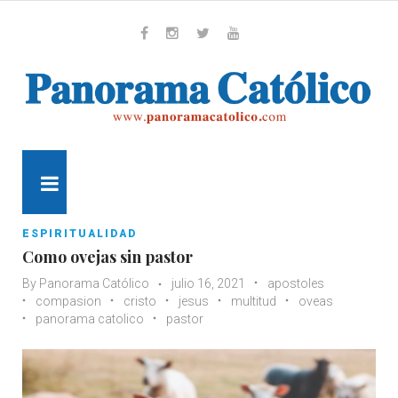
Skip
to
content
Whatsapp
Facebook
Instagram
Twitter
Youtube
MENU
ESPIRITUALIDAD
Como ovejas sin pastor
By
Panorama Católico
julio 16, 2021
apostoles
compasion
cristo
jesus
multitud
oveas
panorama catolico
pastor