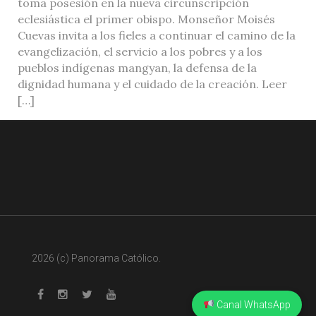
toma posesión en la nueva circunscripción
eclesiástica el primer obispo. Monseñor Moisés
Cuevas invita a los fieles a continuar el camino de la
evangelización, el servicio a los pobres y a los
pueblos indígenas mangyan, la defensa de la
dignidad humana y el cuidado de la creación. Leer
[…]
2026 (c) Panorama Católico.
Canal WhatsApp
Whatsapp
Facebook
Instagram
Twitter
Youtube