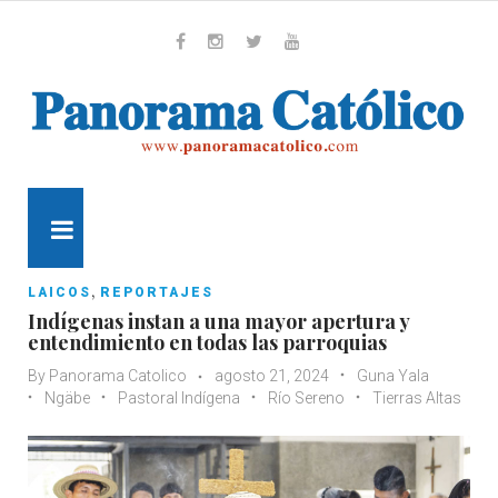
Skip
to
content
Whatsapp
Facebook
Instagram
Twitter
Youtube
MENU
,
LAICOS
REPORTAJES
Indígenas instan a una mayor apertura y
entendimiento en todas las parroquias
By
Panorama Catolico
agosto 21, 2024
Guna Yala
Ngäbe
Pastoral Indígena
Río Sereno
Tierras Altas