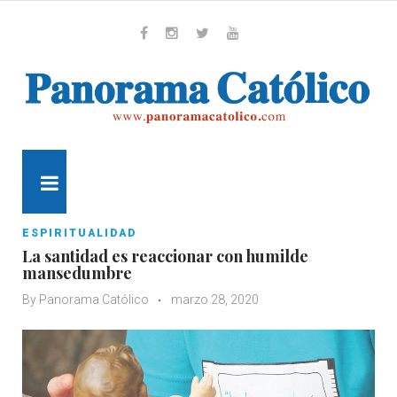
Skip
to
content
Whatsapp
Facebook
Instagram
Twitter
Youtube
MENU
ESPIRITUALIDAD
La santidad es reaccionar con humilde
mansedumbre
By
Panorama Católico
marzo 28, 2020