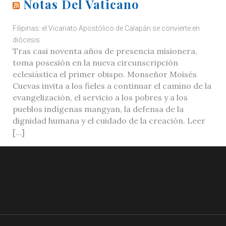
Notas Del Vaticano
Filipinas: el Vicariato Apostólico de Calapán se convierte en
diócesis
Tras casi noventa años de presencia misionera,
toma posesión en la nueva circunscripción
eclesiástica el primer obispo. Monseñor Moisés
Cuevas invita a los fieles a continuar el camino de la
evangelización, el servicio a los pobres y a los
pueblos indígenas mangyan, la defensa de la
dignidad humana y el cuidado de la creación. Leer
[…]