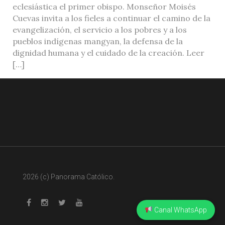
eclesiástica el primer obispo. Monseñor Moisés
Cuevas invita a los fieles a continuar el camino de la
evangelización, el servicio a los pobres y a los
pueblos indígenas mangyan, la defensa de la
dignidad humana y el cuidado de la creación. Leer
[…]
2026 (c) Panorama Católico.
Canal WhatsApp
Whatsapp
Facebook
Instagram
Twitter
Youtube