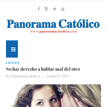
Skip
to
content
Whatsapp
Facebook
Instagram
Twitter
Youtube
MENU
LAICOS
No hay derecho a hablar mal del otro
By
Panorama Católico
octubre 9, 2017