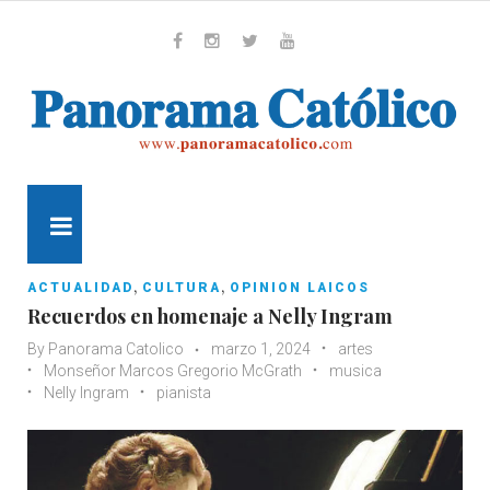
Skip
to
content
Whatsapp
Facebook
Instagram
Twitter
Youtube
MENU
,
,
ACTUALIDAD
CULTURA
OPINION LAICOS
Recuerdos en homenaje a Nelly Ingram
By
Panorama Catolico
marzo 1, 2024
artes
Monseñor Marcos Gregorio McGrath
musica
Nelly Ingram
pianista