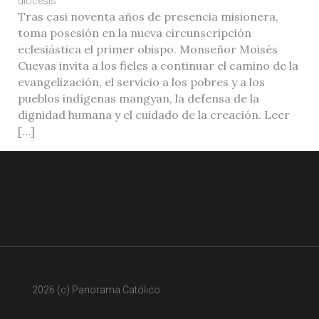
diócesis
Tras casi noventa años de presencia misionera,
toma posesión en la nueva circunscripción
eclesiástica el primer obispo. Monseñor Moisés
Cuevas invita a los fieles a continuar el camino de la
evangelización, el servicio a los pobres y a los
pueblos indígenas mangyan, la defensa de la
dignidad humana y el cuidado de la creación. Leer
[…]
2026 (c) Panorama Católico.