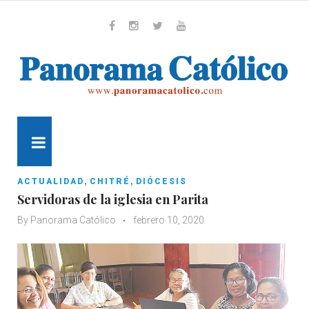
Skip
to
content
Whatsapp
Facebook
Instagram
Twitter
Youtube
MENU
,
,
ACTUALIDAD
CHITRÉ
DIÓCESIS
Servidoras de la iglesia en Parita
By
Panorama Católico
febrero 10, 2020