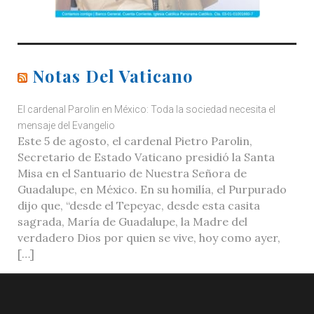
Notas Del Vaticano
El cardenal Parolin en México: Toda la sociedad necesita el
mensaje del Evangelio
Este 5 de agosto, el cardenal Pietro Parolin,
Secretario de Estado Vaticano presidió la Santa
Misa en el Santuario de Nuestra Señora de
Guadalupe, en México. En su homilía, el Purpurado
dijo que, “desde el Tepeyac, desde esta casita
sagrada, María de Guadalupe, la Madre del
verdadero Dios por quien se vive, hoy como ayer,
[…]