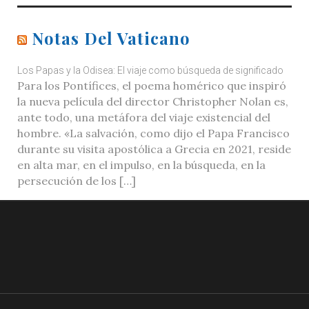
Notas Del Vaticano
Los Papas y la Odisea: El viaje como búsqueda de significado
Para los Pontífices, el poema homérico que inspiró
la nueva película del director Christopher Nolan es,
ante todo, una metáfora del viaje existencial del
hombre. «La salvación, como dijo el Papa Francisco
durante su visita apostólica a Grecia en 2021, reside
en alta mar, en el impulso, en la búsqueda, en la
persecución de los […]