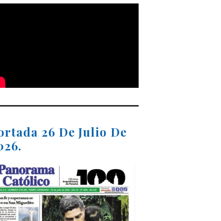
ortada 26 De Julio De
026.