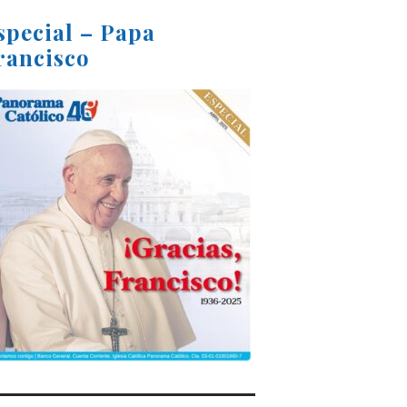
special – Papa
rancisco