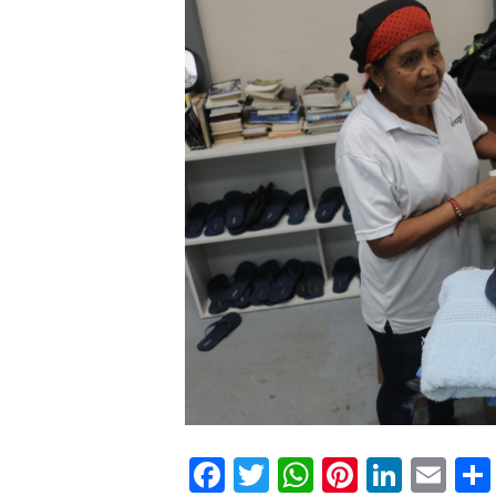
Facebook
Twitter
WhatsApp
Pinteres
Linke
Em