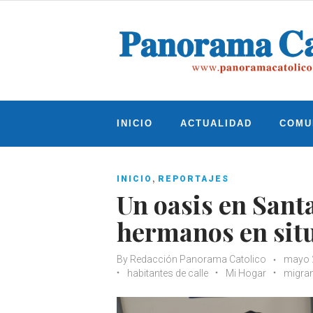
Skip
to
content
INICIO
ACTUALIDAD
COMU
,
INICIO
REPORTAJES
Un oasis en Sant
hermanos en situ
By
Redacción Panorama Catolico
mayo 
habitantes de calle
Mi Hogar
migra