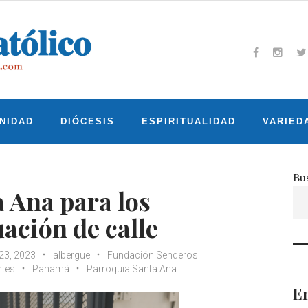
Facebook
Insta
T
NIDAD
DIÓCESIS
ESPIRITUALIDAD
VARIED
Bu
a Ana para los
ación de calle
23, 2023
albergue
Fundación Senderos
ntes
Panamá
Parroquia Santa Ana
En