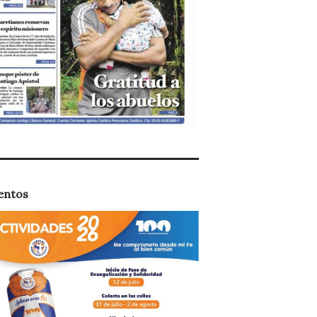
entos