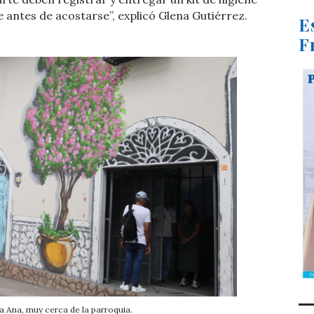
e antes de acostarse”, explicó Glena Gutiérrez.
E
F
a Ana, muy cerca de la parroquia.