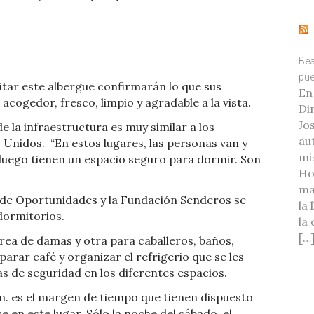
Bea
pue
itar este albergue confirmarán lo que sus
En
acogedor, fresco, limpio y agradable a la vista.
Di
Jo
e la infraestructura es muy similar a los
au
s Unidos. “En estos lugares, las personas van y
mi
y luego tienen un espacio seguro para dormir. Son
Ho
ma
z de Oportunidades y la Fundación Senderos se
la
dormitorios.
la
[…
rea de damas y otra para caballeros, baños,
arar café y organizar el refrigerio que se les
 de seguridad en los diferentes espacios.
.m. es el margen de tiempo que tienen dispuesto
e en este lugar. Sólo la noche del sábado, el