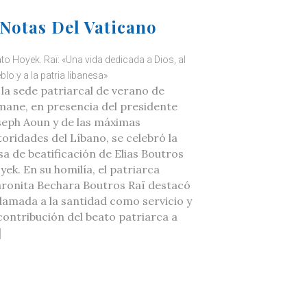
Notas Del Vaticano
to Hoyek. Raï: «Una vida dedicada a Dios, al
blo y a la patria libanesa»
 la sede patriarcal de verano de
mane, en presencia del presidente
seph Aoun y de las máximas
toridades del Líbano, se celebró la
sa de beatificación de Elias Boutros
yek. En su homilía, el patriarca
ronita Bechara Boutros Raï destacó
 llamada a la santidad como servicio y
 contribución del beato patriarca a
]