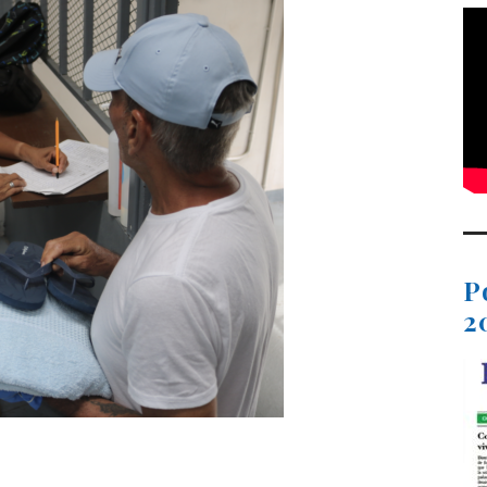
P
2
t
dIn
ail
Compartir