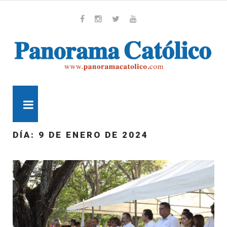
Skip
to
content
Whatsapp
Facebook
Instagram
Twitter
Youtube
MENU
DÍA:
9 DE ENERO DE 2024