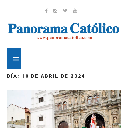
Skip
to
content
Whatsapp
Facebook
Instagram
Twitter
Youtube
MENU
DÍA:
10 DE ABRIL DE 2024