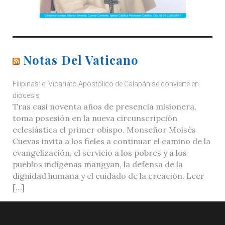
Notas Del Vaticano
Filipinas: el Vicariato Apostólico de Calapán se convierte en
diócesis
Tras casi noventa años de presencia misionera,
toma posesión en la nueva circunscripción
eclesiástica el primer obispo. Monseñor Moisés
Cuevas invita a los fieles a continuar el camino de la
evangelización, el servicio a los pobres y a los
pueblos indígenas mangyan, la defensa de la
dignidad humana y el cuidado de la creación. Leer
[…]