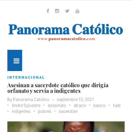
Skip
to
content
Whatsapp
Facebook
Instagram
Twitter
Youtube
MENU
INTERNACIONAL
Asesinan a sacerdote católico que dirigía
orfanato y servía a indigentes
By
Panorama Católico
septiembre 10, 2021
André Sylvestre
asesinato
atraco
banco
haití
indigentes
pobres
sacerdote