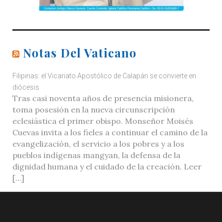
Notas Del Vaticano
Filipinas: el Vicariato Apostólico de Calapán se convierte en
diócesis
Tras casi noventa años de presencia misionera,
toma posesión en la nueva circunscripción
eclesiástica el primer obispo. Monseñor Moisés
Cuevas invita a los fieles a continuar el camino de la
evangelización, el servicio a los pobres y a los
pueblos indígenas mangyan, la defensa de la
dignidad humana y el cuidado de la creación. Leer
[…]