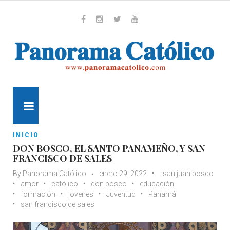
Skip
to
content
Whatsapp
Facebook
Instagram
Twitter
Youtube
MENU
INICIO
DON BOSCO, EL SANTO PANAMEÑO, Y SAN
FRANCISCO DE SALES
By
Panorama Católico
enero 29, 2022
. san juan bosco
amor
católico
don bosco
educación
formación
jóvenes
Juventud
Panamá
san francisco de sales