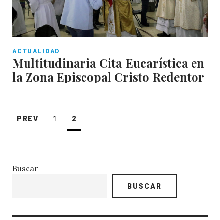
ACTUALIDAD
Multitudinaria Cita Eucarística en
la Zona Episcopal Cristo Redentor
Paginación
PREV
1
2
de
entradas
Buscar
BUSCAR