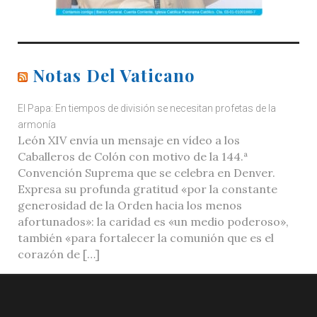
Notas Del Vaticano
El Papa: En tiempos de división se necesitan profetas de la
armonía
León XIV envía un mensaje en vídeo a los
Caballeros de Colón con motivo de la 144.ª
Convención Suprema que se celebra en Denver.
Expresa su profunda gratitud «por la constante
generosidad de la Orden hacia los menos
afortunados»: la caridad es «un medio poderoso»,
también «para fortalecer la comunión que es el
corazón de […]