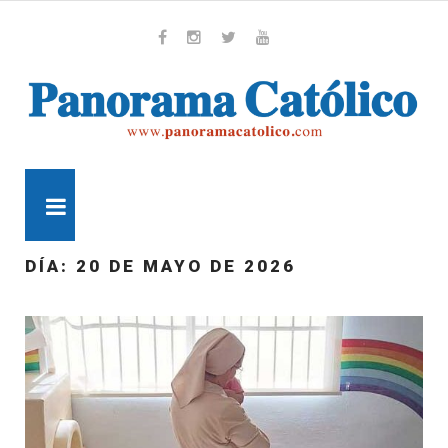
Skip
to
content
Whatsapp
Facebook
Instagram
Twitter
Youtube
MENU
DÍA:
20 DE MAYO DE 2026