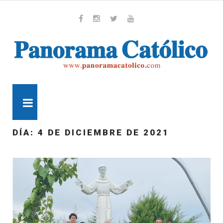
Skip
to
content
Whatsapp
Facebook
Instagram
Twitter
Youtube
MENU
DÍA:
4 DE DICIEMBRE DE 2021