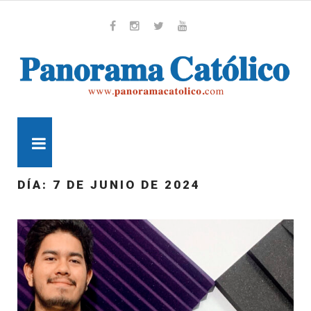
Skip
to
content
Whatsapp
Facebook
Instagram
Twitter
Youtube
MENU
DÍA:
7 DE JUNIO DE 2024