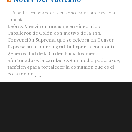
El Papa: En tiempos de división se necesitan profetas de la
armonía
León XIV envía un mensaje en vídeo a los
Caballeros de Colón con motivo de la 144.ª
Convención Suprema que se celebra en Denver.
Expresa su profunda gratitud «por la constante
generosidad de la Orden hacia los menos
afortunados»: la caridad es «un medio poderoso»,
también «para fortalecer la comunión que es el
corazón de […]