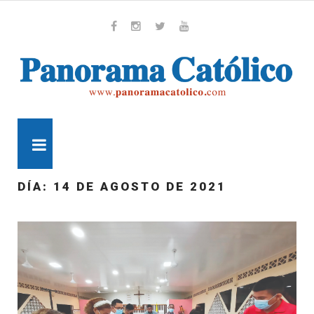
Skip
to
content
Whatsapp
Facebook
Instagram
Twitter
Youtube
MENU
DÍA:
14 DE AGOSTO DE 2021