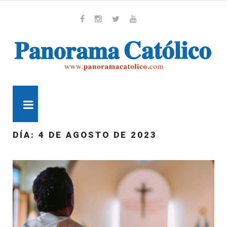
Skip
to
content
Whatsapp
Facebook
Instagram
Twitter
Youtube
MENU
DÍA:
4 DE AGOSTO DE 2023