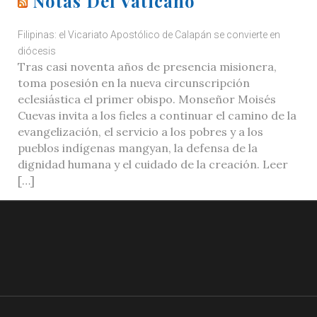
Notas Del Vaticano
Filipinas: el Vicariato Apostólico de Calapán se convierte en
diócesis
Tras casi noventa años de presencia misionera,
toma posesión en la nueva circunscripción
eclesiástica el primer obispo. Monseñor Moisés
Cuevas invita a los fieles a continuar el camino de la
evangelización, el servicio a los pobres y a los
pueblos indígenas mangyan, la defensa de la
dignidad humana y el cuidado de la creación. Leer
[…]