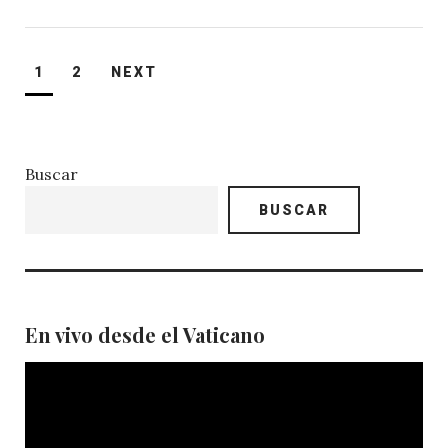
Paginación
1
2
NEXT
de
entradas
Buscar
BUSCAR
En vivo desde el Vaticano