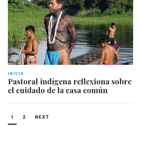
INICIO
Pastoral indígena reflexiona sobre
el cuidado de la casa común
Paginación
1
2
NEXT
de
entradas