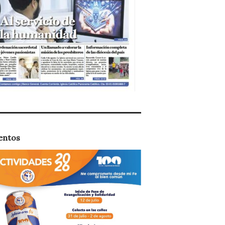
entos