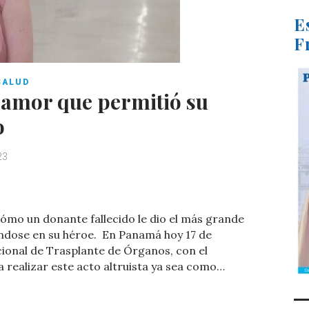
E
F
SALUD
e amor que permitió su
o
23
C
o
cómo un donante fallecido le dio el más grande
m
éndose en su héroe. En Panamá hoy 17 de
p
onal de Trasplante de Órganos, con el
a realizar este acto altruista ya sea como…
ar
ti