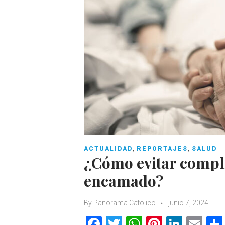
,
,
ACTUALIDAD
REPORTAJES
SALUD
¿Cómo evitar compli
encamado?
By
Panorama Catolico
junio 7, 2024
F
T
W
Pi
Li
E