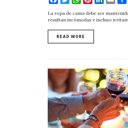
a
w
h
nt
n
m
La ropa de cama debe ser mantenida s
c
it
at
er
k
ai
resultan incómodas e incluso irritan
e
te
s
es
e
l
b
r
A
t
dI
READ MORE
o
p
n
o
p
k