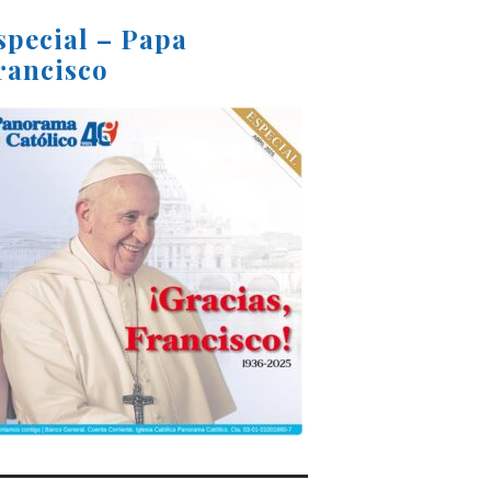
special – Papa
rancisco