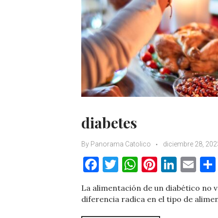
diabetes
By
Panorama Catolico
diciembre 28, 202
F
T
W
Pi
Li
E
a
w
h
nt
n
m
La alimentación de un diabético no v
c
it
at
er
k
ai
diferencia radica en el tipo de alime
e
te
s
es
e
l