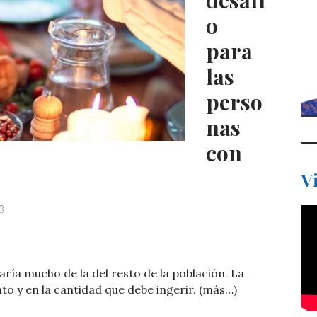
desafí
o
para
las
perso
nas
con
V
3
C
o
aría mucho de la del resto de la población. La
m
nto y en la cantidad que debe ingerir. (más…)
p