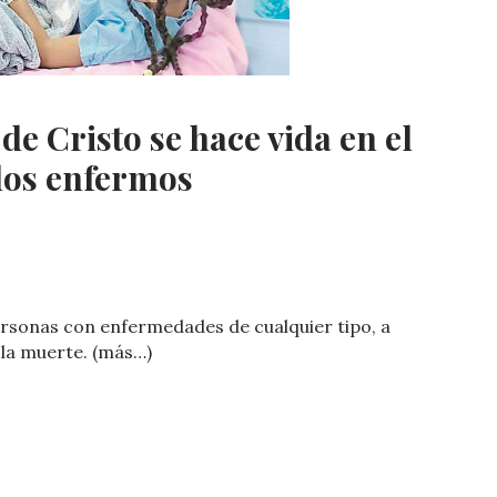
de Cristo se hace vida en el
los enfermos
C
o
personas con enfermedades de cualquier tipo, a
m
 la muerte. (más…)
p
ar
ti
r