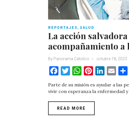
,
REPORTAJES
SALUD
La acción salvadora 
acompañamiento a 
By
Panorama Catolico
octubre 18, 2023
F
T
W
Pi
Li
E
a
w
h
nt
n
m
Parte de su misión es ayudar a las 
c
it
at
er
k
ai
vivir con esperanza la enfermedad y
e
te
s
es
e
l
b
r
A
t
dI
READ MORE
o
p
n
o
p