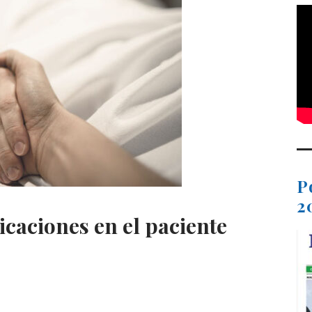
P
2
caciones en el paciente
C