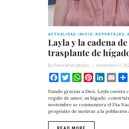
,
,
,
ACTUALIDAD
INICIO
REPORTAJES
Layla y la cadena d
trasplante de hígad
By
Panorama Catolico
noviembre 17, 20
F
T
W
Pi
Li
E
a
w
h
nt
n
m
Dando gracias a Dios, Layla cuenta 
c
it
at
er
k
ai
regalo de amor, su hígado, convirti
e
te
s
es
e
l
noviembre se conmemora el Día Naci
propósito de motivar a la población 
b
r
A
t
dI
o
p
n
READ MORE