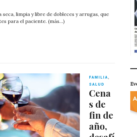
o
eca, limpia y libre de dobleces y arrugas, que
m
tes para el paciente. (más…)
p
ar
ti
r
,
FAMILIA
Ev
SALUD
Cena
s de
fin de
año,